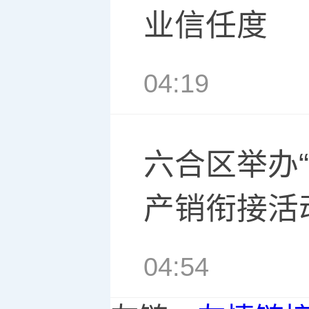
业信任度
04:19
六合区举办
产销衔接活
04:54