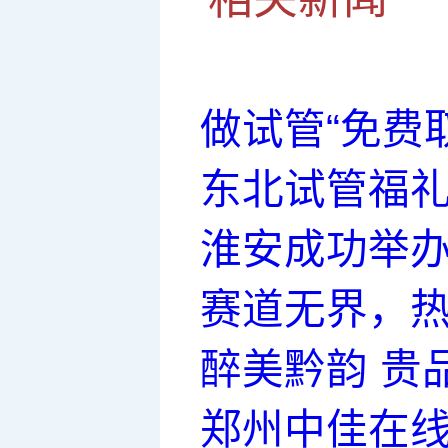
做试管“免费
东北试管福
淮安成功举办
赛道无界，热
醉美黔韵 贵
郑州中佳在