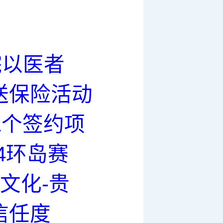
院以医者
送保险活动
1个签约项
4环岛赛
文化-贵
信任度