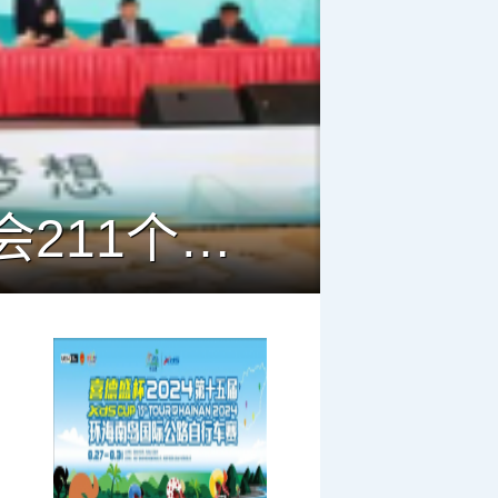
淮安成功举办第四届淮河华商大会211个签约项目 总投资1486.